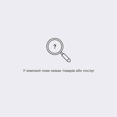
Сучасна вітрина риба на льоду використовується в
основному у великих супермаркетах і рибних магазинах.
Вона призначена для демонстрації свіжих морепродуктів. У
такому обладнанні використовується лускатий лід. Товщина
льоду повинна бути більше 20 мм по всій поверхні
охолодження Виробляється він спеціальним
льодогенератором чешйчатого типу. Для того щоб надовго
зберегти свіжих рибних продуктів, лід необхідно періодично
доповідати.
У компанії поки немає товарів або послуг