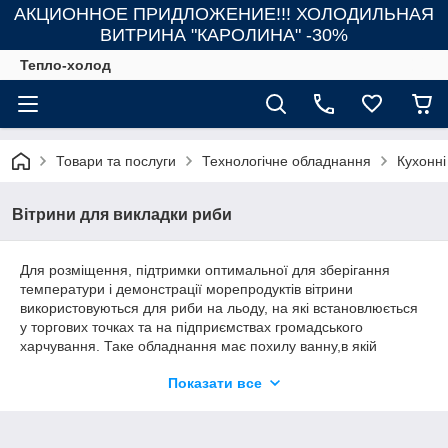
АКЦИОННОЕ ПРИДЛОЖЕНИЕ!!! ХОЛОДИЛЬНАЯ
ВИТРИНА "КАРОЛИНА" -30%
Тепло-холод
Товари та послуги
Технологічне обладнання
Кухонні
Вітрини для викладки риби
Для розміщення, підтримки оптимальної для зберігання
температури і демонстрації морепродуктів вітрини
використовуються для риби на льоду, на які встановлюється
у торгових точках та на підприємствах громадського
харчування. Таке обладнання має похилу ванну,в якій
розміщується штучний лід. Жива риба та різні морепродукти
Показати все
викладаються безпосередньо на лід. Це дає можливість
надовго зберегти свіжість продуктів і подбає про їх
привабливих вигляді.