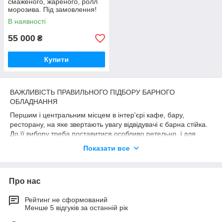
смаженого, жареного, ролл
морозива. Під замовлення!
В наявності
55 000
₴
Купити
ВАЖЛИВІСТЬ ПРАВИЛЬНОГО ПІДБОРУ БАРНОГО
ОБЛАДНАННЯ
Першим і центральним місцем в інтер'єрі кафе, бару,
ресторану, на яке звертають увагу відвідувачі є барна стійка.
До її вибору треба поставитися особливо ретельно, і для
вдалого інвестування коштів потрібно чітко знати, де можна
Показати все
заощадити, а де економія не зовсім до речі. Тому, визначте
разом з фахівцем всі деталі правильного і раціонального
планування, адже в обладнанні бару потрібно приділити
Про нас
увагу кожній дрібниці.
Рейтинг не сформований
Обладнання для бару
Менше 5 відгуків за останній рік
- одна з найголовніших складових
заклади громадського харчування, яке обслуговує клієнтів як