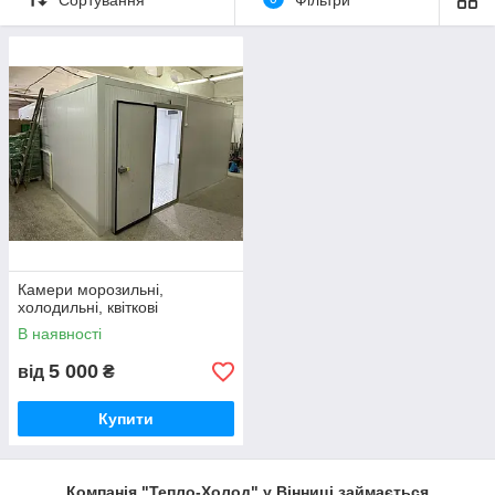
Ягоди, фрукти, овочі
Охолодження і зберігання свіжих і заморожених ягід,
фруктів; овочесховища
.
М'ясо і морепродукти
Охолодження м'яса, зберігання охолодженого і
замороженого м'яса, риби і глазурованих
Камери морозильні,
холодильні, квіткові
морепродуктів
.
В наявності
5 000
від
₴
Купити
Напівфабрикати
Компанія "Тепло-Холод" у Вінниці займається