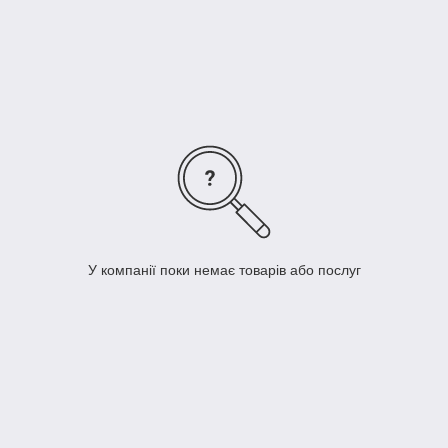
Ми проводимо ретельний аналіз і якщо потрібно готові
виконати проектування і візуалізації майбутнього торгового
залу. Після цього ми комплектуємо його з вітрин, прилавків,
стелажів і холодильників. Компанія "Тепло-Холод" допоможе
вам у реалізації будь-якого проекту чи то комплектація
торгового обладнання з каталогу або створення його під
замовлення.
У компанії поки немає товарів або послуг