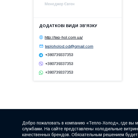
Менеджер Євген
http://tep-hol.com.ua/
teploholod.od@gmail.com
+380739337353
+380739337353
+380739337353
Добро пожаловать в компанию «Тепло-Холод», где вы м
службами. На сайте представлены холодильные витрины
качественных брендов. Обязательным решением будет к