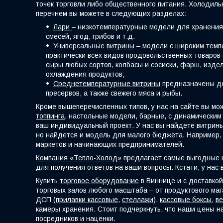
точек торговли либо общественного питания. Холодиль
перечнем вы можете в следующих разделах:
Лари
– низкотемпературные модели для хранения 
смесей, ягод, грибов и т.д.
Универсальные
витрины
– модели с широким темпе
практически всех видов продовольственных товаров 
сыры любых сортов, колбасы и сосиски, фарш, издел
охлаждения продуктов;
Среднетемпературные витрины
предназначены для
пресервов, а также свежего мяса и рыбы.
Кроме вышеперечисленных типов, у нас на сайте вы мо
топпинга
, настольные модели, барные, с динамическим
ваш индивидуальный проект. У нас вы найдете витрины
но найдется и модель для малого бюджета. Например, 
маркетов и начинающих предпринимателей.
Компания «Тепло-Холод»
предлагает самые выгодные ц
для получения ответов на ваши вопросы. Кстати, у нас 
Купить
торговое оборудование
в Виннице и с доставко
торговых залов любого масштаба – от продуктового маг
ДСП (
прилавки
кассовые
,
стеллажи
),
кассовые боксы
,
ве
камеры хранения. Стоит подчеркнуть, что наши цены н
посредников и наценки.