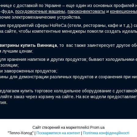
ннице с доставкой по Украине – еще один из основных профилей 
т-фуда,
посудомоечные машины
,
пароконвектоматы
и
конвеционны
прочие электромеханические устройства.
ие предприятий сферы HoReCa (отели, рестораны, кафе и т.д.) 
на сайте, чтобы компетентные менеджеры помогли создать идеаль
витрины купить Винница
, то вас также заинтересует другое о
м лучшим ценам:
для хранения напитков и других продуктов; бывают холодильники-
изоляции;
и замороженных продуктов;
ины для демонстрации различных продуктов и сохранения при ни
едлагаем купить торговое холодильное оборудование с доставкой 
ляйте заказ через корзину на сайте. На все модели предоставляе
тия.
Сайт створений на маркетплейсі
Prom.ua
"Тепло-Холод" |
Поскаржитися на контент
|
Політика конфіденційності