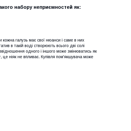
такого набору неприємностей як:
 кожна галузь має свої нюанси і саме в них
тив в такій воді створюють всього дві солі
іввідношення одного і іншого може змінюватись як
, це ніяк не впливає. Купівля пом'якшувача може