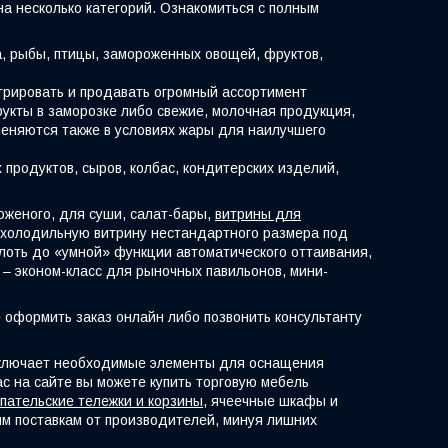
на несколько категорий. Ознакомиться с полным
, рыбы, птицы, замороженных овощей, фруктов,
трировать и продавать огромный ассортимент
рукты в заморозке либо свежие, молочная продукция,
именяются также в условиях жары для наилучшего
продуктов, сыров, колбас, кондитерских изделий,
оженого, для суши, салат-бары,
витрины для
ть холодильную витрину нестандартного размера под
лоть до «умной» функции автоматического оттаивания,
– эконом-класс для рыночных павильонов, мини-
 оформить заказ онлайн либо позвонить консультанту
 включает необходимые элементы для оснащения
ас на сайте вы можете купить торговую мебель
упательские тележки и корзины
, ячеечные шкафы и
ым поставкам от производителей, минуя лишних