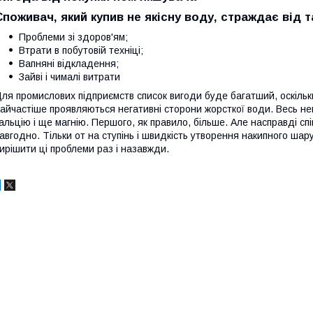
Споживач, який купив не якісну воду, страждає від 
Проблеми зі здоров'ям;
Втрати в побутовій техніці;
Вапняні відкладення;
Зайві і чималі витрати
ля промислових підприємств список вигоди буде багатший, оскільки
айчастіше проявляються негативні сторони жорсткої води. Весь нега
альцію і ще магнію. Першого, як правило, більше. Але насправді сп
авгодно. Тільки от на ступінь і швидкість утворення накипного шару
ирішити ці проблеми раз і назавжди.