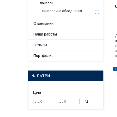
панелей
Технологічне обладнання
О компании
Наши работы
Д
н
Отзывы
к
з
Портфолио
в
ФІЛЬТРИ
Ціна