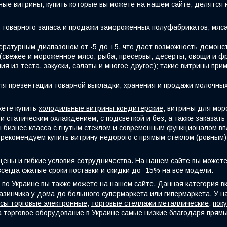
ные витрины, купить которые вы можете на нашем сайте, делятся 
товарного запаса и продажи замороженных полуфабрикатов, мяса
ратурным диапазоном от -5 до +5, что дает возможность демонс
(свежее и мороженное мясо, рыба, пресервы, десерты, овощи и ф
ия из теста, закуски, салаты и многое другое); такие витрины пр
 презентации товарной выкладки, хранения и продажи молочных 
жете купить
холодильные витрины кондитерские
, витрины для мор
 и статическим охлаждением, с подсветкой и без, а также заказа
 бизнес класса с гнутым стеклом и современным функционалом вп
рекомендуем купить витрину недорого с прямым стеклом (ровным) 
ены и гибкие условия сотрудничества. На нашем сайте вы можете
всегда сжатые сроки поставки и скидки до -15% на все модели.
й по Украине вы также можете на нашем сайте. Данная категория
азинчика у дома до большого супермаркета или гипермаркета. У н
сы торговые электронные
,
торговые стеллажи металлические
,
пок
а торговое оборудование в Украине самые низкие благодаря прям