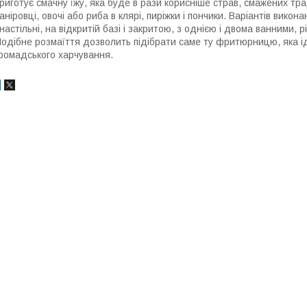
риготує смачну їжу, яка буде в рази корисніше страв, смажених тра
аніровці, овочі або риба в клярі, пиріжки і пончики. Варіантів викон
 настільні, на відкритій базі і закритою, з однією і двома ванними, р
одібне розмаїття дозволить підібрати саме ту фритюрницю, яка і
ромадського харчування.