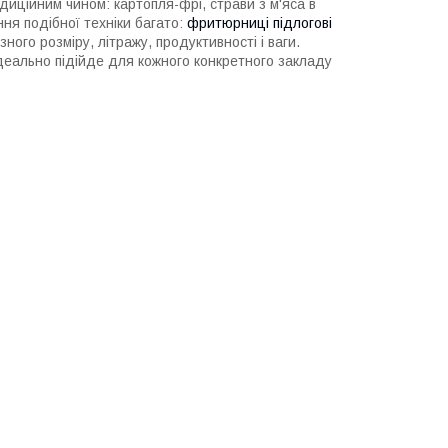
диційним чином: картопля-фрі, страви з м'яса в
ання подібної техніки багато:
фритюрниці підлогові
ізного розміру, літражу, продуктивності і ваги.
деально підійде для кожного конкретного закладу