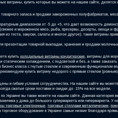
ные витрины, купить которые вы можете на нашем сайте, делятся 
товарного запаса и продажи замороженных полуфабрикатов, мяса
ратурным диапазоном от -5 до +5, что дает возможность демонс
(свежее и мороженное мясо, рыба, пресервы, десерты, овощи и ф
ия из теста, закуски, салаты и многое другое); такие витрины пр
 презентации товарной выкладки, хранения и продажи молочных 
жете купить
холодильные витрины кондитерские
, витрины для мор
 и статическим охлаждением, с подсветкой и без, а также заказа
 бизнес класса с гнутым стеклом и современным функционалом вп
рекомендуем купить витрину недорого с прямым стеклом (ровным) 
ены и гибкие условия сотрудничества. На нашем сайте вы можете
всегда сжатые сроки поставки и скидки до -15% на все модели.
й по Украине вы также можете на нашем сайте. Данная категория
азинчика у дома до большого супермаркета или гипермаркета. У н
сы торговые электронные
,
торговые стеллажи металлические
,
пок
а торговое оборудование в Украине самые низкие благодаря прям