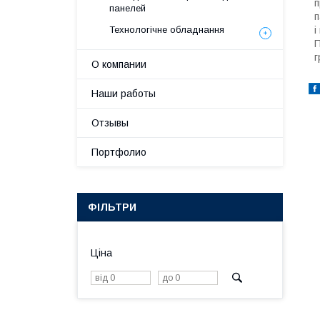
п
панелей
п
Технологічне обладнання
і
П
г
О компании
Наши работы
Отзывы
Портфолио
ФІЛЬТРИ
Ціна