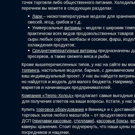
точек торговли либо общественного питания. Холодиль
перечнем вы можете в следующих разделах:
Лари
– низкотемпературные модели для хранения 
смесей, ягод, грибов и т.д.
Универсальные
витрины
– модели с широким темпе
практически всех видов продовольственных товаров 
сыры любых сортов, колбасы и сосиски, фарш, издел
охлаждения продуктов;
Среднетемпературные витрины
предназначены для
пресервов, а также свежего мяса и рыбы.
Кроме вышеперечисленных типов, у нас на сайте вы мо
топпинга
, настольные модели, барные, с динамическим
ваш индивидуальный проект. У нас вы найдете витрины
но найдется и модель для малого бюджета. Например, 
маркетов и начинающих предпринимателей.
Компания «Тепло-Холод»
предлагает самые выгодные ц
для получения ответов на ваши вопросы. Кстати, у нас 
Купить
торговое оборудование
в Виннице и с доставко
торговых залов любого масштаба – от продуктового маг
ДСП (
прилавки
кассовые
,
стеллажи
),
кассовые боксы
,
ве
камеры хранения. Стоит подчеркнуть, что наши цены н
посредников и наценки.