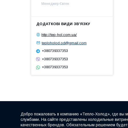
Менеджер Євген
http://tep-hol.com.ua/
teploholod.od@gmail.com
+380739337353
+380739337353
+380739337353
Добро пожаловать в компанию «Тепло-Холод», где вы м
службами. На сайте представлены холодильные витрины
качественных брендов. Обязательным решением будет к