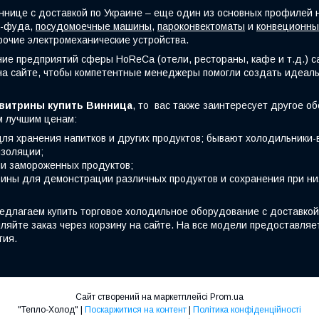
ннице с доставкой по Украине – еще один из основных профилей 
т-фуда,
посудомоечные машины
,
пароконвектоматы
и
конвеционны
прочие электромеханические устройства.
ие предприятий сферы HoReCa (отели, рестораны, кафе и т.д.) 
на сайте, чтобы компетентные менеджеры помогли создать идеаль
витрины купить Винница
, то вас также заинтересует другое о
м лучшим ценам:
для хранения напитков и других продуктов; бывают холодильники-
изоляции;
и замороженных продуктов;
ины для демонстрации различных продуктов и сохранения при ни
едлагаем купить торговое холодильное оборудование с доставкой 
ляйте заказ через корзину на сайте. На все модели предоставляе
тия.
Сайт створений на маркетплейсі
Prom.ua
"Тепло-Холод" |
Поскаржитися на контент
|
Політика конфіденційності