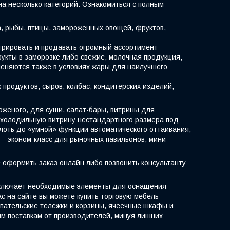
на несколько категорий. Ознакомиться с полным
, рыбы, птицы, замороженных овощей, фруктов,
трировать и продавать огромный ассортимент
рукты в заморозке либо свежие, молочная продукция,
именяются также в условиях жары для наилучшего
продуктов, сыров, колбас, кондитерских изделий,
оженого, для суши, салат-бары,
витрины для
ть холодильную витрину нестандартного размера под
лоть до «умной» функции автоматического оттаивания,
– эконом-класс для рыночных павильонов, мини-
 оформить заказ онлайн либо позвонить консультанту
 включает необходимые элементы для оснащения
ас на сайте вы можете купить торговую мебель
упательские тележки и корзины
, ячеечные шкафы и
ым поставкам от производителей, минуя лишних