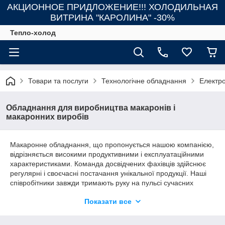
АКЦИОННОЕ ПРИДЛОЖЕНИЕ!!! ХОЛОДИЛЬНАЯ
ВИТРИНА "КАРОЛИНА" -30%
Тепло-холод
Товари та послуги
Технологічне обладнання
Електр
Обладнання для виробництва макаронів і
макаронних виробів
Макаронне обладнання, що пропонується нашою компанією,
відрізняється високими продуктивними і експлуатаційними
характеристиками. Команда досвідчених фахівців здійснює
регулярні і своєчасні постачання унікальної продукції. Наші
співробітники завжди тримають руку на пульсі сучасних
тенденцій і нових технологічних рішень.
Показати все
Завдяки використанню якісного макаронного обладнання,
стало можливим виготовлення виробів бездоганної якості в