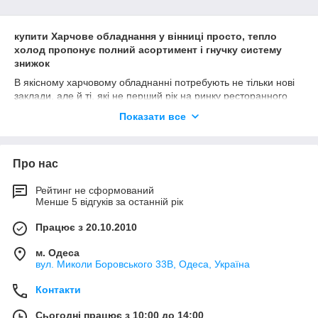
купити Харчове обладнання у вінниці просто, тепло
холод пропонує полн
ий асортимент і гнучку систему
знижок
В якісному харчовому обладнанні потребують не тільки нові
заклади, але й ті, які не перший рік на ринку ресторанного
бізнесу. Прогрес не стоїть на місці, постійно з'являються нові,
Показати все
більш ефективні моделі, здатні заощадити час співробітників
тим самим оптимізуючи процес роботи закладу.
Для того, чтобы подобрать правильное пищевое
Про нас
оборудование, необходимо учитывать ряд факторов,
включающих в себя формат заведения, вместительность,
Рейтинг не сформований
размер кухни, наличие цехов и их площадь, количество
Менше 5 відгуків за останній рік
сотрудников кухни и так далее.
Працює з 20.10.2010
Если у Вас нет опыта ведения ресторанного бизнеса,
обращайтесь к специалистам компании Тепло Холод по
м. Одеса
телефонам:
вул. Миколи Боровського 33В, Одеса, Україна
Головне завдання харчового обладнання – це забезпечення
безперебійного процесу роботи і спрощення процесів
Контакти
приготування продуктів і блюд. Інвестуючи в хороше харчове
обладнання, Ви в результаті отримаєте високу ефективність
Сьогодні працює з 10:00 до 14:00