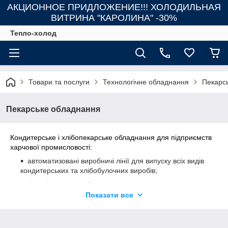
АКЦИОННОЕ ПРИДЛОЖЕНИЕ!!! ХОЛОДИЛЬНАЯ
ВИТРИНА "КАРОЛИНА" -30%
Тепло-холод
Товари та послуги
Технологічне обладнання
Пекарс
Пекарське обладнання
Кондитерське і хлібопекарське обладнання для підприємств
харчової промисловості:
автоматизовані виробничі лінії для випуску всіх видів
кондитерських та хлібобулочних виробів;
тістодільники для будь-якого виду тесту;
Показати все
тісторозкатувальні машини різної конфігурації;
тістозакатка машини для формування французьких
багетів, для формування батонів, а також тестозакатки