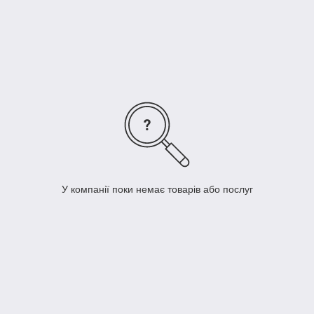
для рогаликів;
отсадочные машини для будь-якого тесту і будь-якої
форми заготовок;
хлібо різальні обладнання та обладнання для нарізки
тортів і бісквіта;
та інше обладнання для харчового виробництва.
У компанії поки немає товарів або послуг