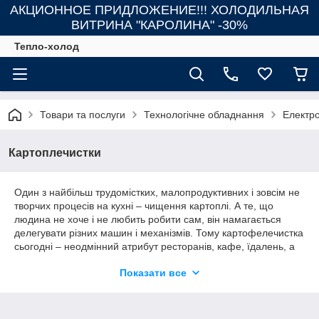
АКЦИОННОЕ ПРИДЛОЖЕНИЕ!!! ХОЛОДИЛЬНАЯ
ВИТРИНА "КАРОЛИНА" -30%
Тепло-холод
Товари та послуги
Технологічне обладнання
Електр
Картоплечистки
Один з найбільш трудомістких, малопродуктивних і зовсім не
творчих процесів на кухні – чищення картоплі. А те, що
людина не хоче і не любить робити сам, він намагається
делегувати різних машин і механізмів. Тому картофелечистка
сьогодні – неодмінний атрибут ресторанів, кафе, їдалень, а
часто і домашніх кухонь. Одна потужна картофелечистка з
Показати все
успіхом замінює кілька працівників кухні і дуже швидко окупає
витрати на своє придбання. Крім того, багато машини для
чищення картоплі відмінно справляються з буряком,
морквою та іншими коренеплодами. Електричні