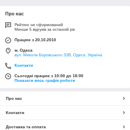
продуктивних, надійних, з корпусом з якісної нержавіючої
сталі. У нашому магазині придбати ці картоплечистки можна
Про нас
досить дешево.
Дослідження показали, що картоплечистки повністю
Рейтинг не сформований
виправдовують себе у закладах, які мають понад 50
Менше 5 відгуків за останній рік
посадочних місць. Але ще більше вони необхідні на
підприємствах, що виготовляють різні напівфабрикати. І хоча
Працює з 20.10.2010
принцип роботи картоплечистки залишається незмінним,
вони часто комплектуються додатковими зручними
м. Одеса
вул. Миколи Боровського 33В, Одеса, Україна
дрібницями – прозорою кришкою, що дозволяє візуально
контролювати процес, вбудованим таймером , фільтром-
Контакти
уловлювачем крохмалю або диском для очищення цибулі.
Але навіть найпростіша картофелечистка здатна істотно
Сьогодні працює з 10:00 до 18:00
оптимізувати роботу кухні, заощадити масу часу і вивільнити
Показати весь графік роботи
робочі руки для більш кваліфікованої роботи.
Про нас
Контакти
Доставка та оплата