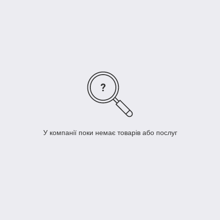
ви очікуєте отримати. Це обумовлено тим, що кожна
компанія створює такого роду диски для свого обладнання.
Для виробництва таких запчастин найчастіше застосовують
нержавіючу сталь. Це робить їх міцними і довговічними.
Також дає гарантію, що диски для
овочерізок, ціна яких
виправдана, завдяки якості товару і його творчих здібностей.
У компанії поки немає товарів або послуг