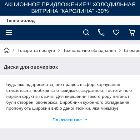
АКЦИОННОЕ ПРИДЛОЖЕНИЕ!!! ХОЛОДИЛЬНАЯ
ВИТРИНА "КАРОЛИНА" -30%
Тепло-холод
Товари та послуги
Технологічне обладнання
Електр
Диски для овочерізок
Будь-яке підприємство, що працює в сфері харчування,
стикається з необхідністю швидкою, акуратною, і естетичною
нарізки фруктів і овочів. Для вирішення такого роду питань і
були створені овочерізки. Виробники кухонного обладнання
пропонують широкий вибір даної техніки, яка мінімізує
витрату матеріалу і часу.
Показати все
Вибираючи диски для овочерізок, варто враховувати, чи
підходять вони для вашої кухонної техніки, і який результат