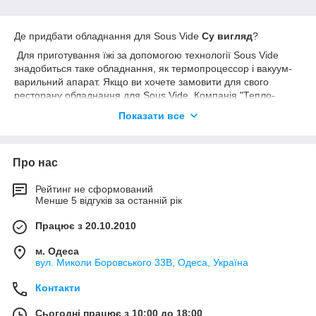
Де придбати обладнання для Sous Vide
Су вигляд
?
Для приготування їжі за допомогою технології Sous Vide
знадобиться таке обладнання, як термопроцессор і вакуум-
варильний апарат. Якщо ви хочете замовити для свого
ресторану обладнання для Sous Vide, Компанія "Тепло-
Холод" пропонує купити продукцію таких відомих
Показати все
європейських брендів, як Sirman, Orved і Hendi.
Використання обладнання для Sous Vide має масу переваг:
збереження інтенсивного смаку продуктів, їх природного
Про нас
кольору і консистенції; тривале зберігання приготованих
страв у вакуумних пакетах без втрати смакових якостей (від 5
до 45 днів); економічна вигода, адже при використанні
Рейтинг не сформований
Менше 5 відгуків за останній рік
технології Sous Vide вагові втрати при тепловій обробці
мінімальні; ефективна організація робочого часу, оскільки всі
Працює з 20.10.2010
страви за допомогою технології Sous Vide можна зробити
заздалегідь, а не витрачати час на приготування під час
м. Одеса
великого напливу гостей.
вул. Миколи Боровського 33В, Одеса, Україна
Приготування їжі при низьких температурах - Slow cooking.
Контакти
Сьогодні працює з 10:00 до 18:00