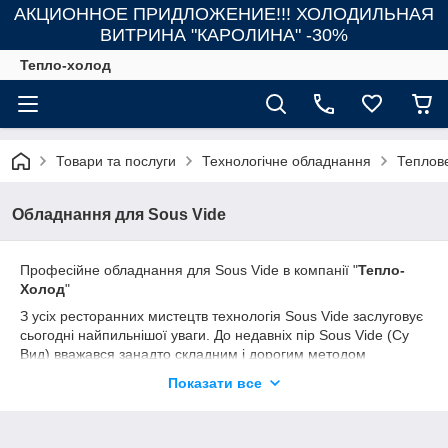
АКЦИОННОЕ ПРИДЛОЖЕНИЕ!!! ХОЛОДИЛЬНАЯ
ВИТРИНА "КАРОЛИНА" -30%
Тепло-холод
Товари та послуги
Технологічне обладнання
Теплов
Обладнання для Sous Vide
Професійне обладнання для Sous Vide в компанії "
Тепло-
Холод
"
З усіх ресторанних мистецтв технологія Sous Vide заслуговує
сьогодні найпильнішої уваги. До недавніх пір Sous Vide (Су
Вид) вважався занадто складним і дорогим методом
приготування їжі, який навряд чи приживеться в Україні.
Показати все
Порівняно з молекулярної кулінарією його популярність
практично дорівнювала нулю. Однак зараз міфи розвіяні, і
все більше рестораторів звертають увагу на цю технологію.