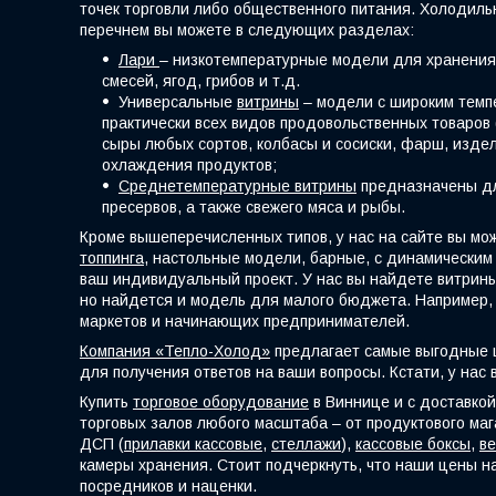
точек торговли либо общественного питания. Холодиль
перечнем вы можете в следующих разделах:
Лари
– низкотемпературные модели для хранения 
смесей, ягод, грибов и т.д.
Универсальные
витрины
– модели с широким темпе
практически всех видов продовольственных товаров 
сыры любых сортов, колбасы и сосиски, фарш, издел
охлаждения продуктов;
Среднетемпературные витрины
предназначены для
пресервов, а также свежего мяса и рыбы.
Кроме вышеперечисленных типов, у нас на сайте вы мо
топпинга
, настольные модели, барные, с динамическим
ваш индивидуальный проект. У нас вы найдете витрины
но найдется и модель для малого бюджета. Например, 
маркетов и начинающих предпринимателей.
Компания «Тепло-Холод»
предлагает самые выгодные ц
для получения ответов на ваши вопросы. Кстати, у нас 
Купить
торговое оборудование
в Виннице и с доставко
торговых залов любого масштаба – от продуктового маг
ДСП (
прилавки
кассовые
,
стеллажи
),
кассовые боксы
,
ве
камеры хранения. Стоит подчеркнуть, что наши цены н
посредников и наценки.