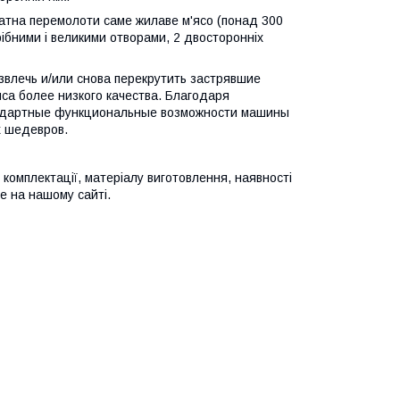
датна перемолоти саме жилаве м'ясо (понад 300
дрібними і великими отворами, 2 двосторонніх
звлечь и/или снова перекрутить застрявшие
яса более низкого качества. Благодаря
андартные функциональные возможности машины
х шедевров.
 комплектації, матеріалу виготовлення, наявності
е на нашому сайті.