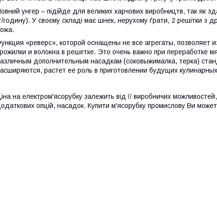
овний унгер – підійде для великих харчових виробництв, так як з
г/годину). У своєму складі має шнек, нерухому ґрати, 2 решітки з 
ожа.
ункция «реверс», которой оснащены не все агрегаты, позволяет и
рожилки и волокна в решетке. Это очень важно при переработке м
азличным дополнительным насадкам (соковыжималка, терка) ст
асширяются, растет ее роль в приготовлении будущих кулинарны
іна на електром'ясорубку залежить від її виробничих можливостей,
одаткових опцій, насадок. Купити м'ясорубку промислову Ви может