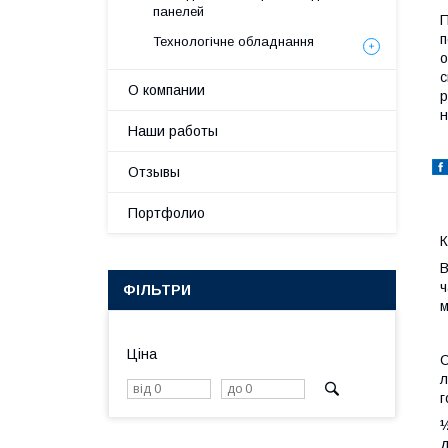
панелей
П
п
Технологічне обладнання
о
с
О компании
р
н
Наши работы
Отзывы
Портфолио
В
ч
ФІЛЬТРИ
м
Ціна
С
л
г
½
д