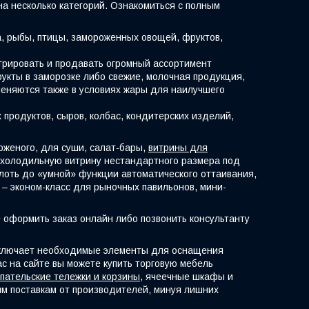
на несколько категорий. Ознакомиться с полным
, рыбы, птицы, замороженных овощей, фруктов,
трировать и продавать огромный ассортимент
рукты в заморозке либо свежие, молочная продукция,
именяются также в условиях жары для наилучшего
продуктов, сыров, колбас, кондитерских изделий,
оженого, для суши, салат-бары,
витрины для
ть холодильную витрину нестандартного размера под
лоть до «умной» функции автоматического оттаивания,
– эконом-класс для рыночных павильонов, мини-
 оформить заказ онлайн либо позвонить консультанту
 включает необходимые элементы для оснащения
ас на сайте вы можете купить торговую мебель
упательские тележки и корзины
, ячеечные шкафы и
ым поставкам от производителей, минуя лишних