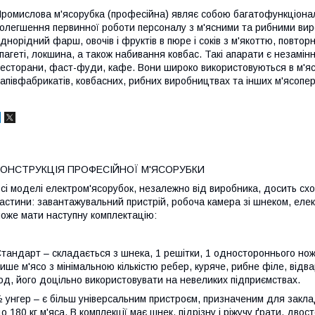
ромислова м'ясорубка (професійна) являє собою багатофункціона
олегшення первинної роботи персоналу з м'ясними та рибними виро
днорідний фарш, овочів і фруктів в пюре і соків з м'якоттю, повто
пагеті, локшина, а також набивання ковбас. Такі апарати є незамі
есторани, фаст-фуди, кафе. Вони широко використовуються в м'яс
апівфабрикатів, ковбасних, рибних виробництвах та інших м'ясопе
КОНСТРУКЦІЯ ПРОФЕСІЙНОЇ М'ЯСОРУБКИ
сі моделі електром'ясорубок, незалежно від виробника, досить схож
астини: завантажувальний пристрій, робоча камера зі шнеком, елек
оже мати наступну комплектацію:
тандарт – складається з шнека, 1 решітки, 1 одностороннього но
ише м'ясо з мінімальною кількістю ребер, куряче, рибне філе, відварн
од, його доцільно використовувати на невеликих підприємствах.
 унгер – є більш універсальним пристроєм, призначеним для закла
о 180 кг м'яса. В комплекції має шнек, підрізну і ріжучу ґрати, двост