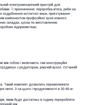
льний електромеханічний пристрій для
бами. Її призначення: переробка м'яса, риби на
рне подрібнення котлетної маси, приготування
нним компонентом професійної кухні кожного
них складах, цехах по виготовленню
реробних підприємствах.
і між собою і включають такі конструкційні
тродвигун з редуктором, ріжучий вузол. Останній
жа. Такий комплект дозволить перемелювати
і овочі. З-за цього і продуктивності в 30-80 кг-
дів, яким буде достатньо в годину переробляти
оронній ніж.