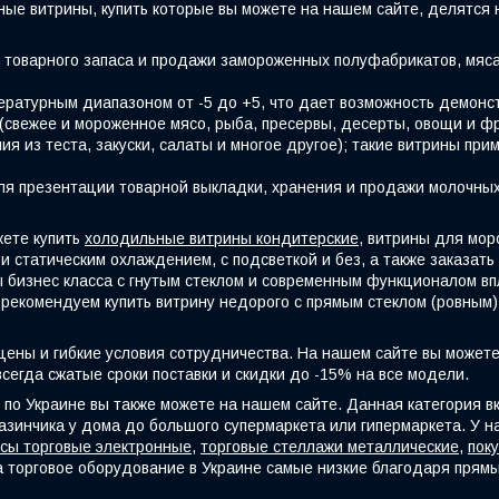
ные витрины, купить которые вы можете на нашем сайте, делятся 
товарного запаса и продажи замороженных полуфабрикатов, мяса
ратурным диапазоном от -5 до +5, что дает возможность демонс
(свежее и мороженное мясо, рыба, пресервы, десерты, овощи и ф
ия из теста, закуски, салаты и многое другое); такие витрины пр
 презентации товарной выкладки, хранения и продажи молочных 
жете купить
холодильные витрины кондитерские
, витрины для мор
 и статическим охлаждением, с подсветкой и без, а также заказа
 бизнес класса с гнутым стеклом и современным функционалом вп
рекомендуем купить витрину недорого с прямым стеклом (ровным) 
ены и гибкие условия сотрудничества. На нашем сайте вы можете
всегда сжатые сроки поставки и скидки до -15% на все модели.
й по Украине вы также можете на нашем сайте. Данная категория
азинчика у дома до большого супермаркета или гипермаркета. У н
сы торговые электронные
,
торговые стеллажи металлические
,
пок
а торговое оборудование в Украине самые низкие благодаря прям