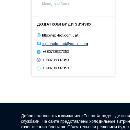
Менеджер Євген
http://tep-hol.com.ua/
teploholod.od@gmail.com
+380739337353
+380739337353
+380739337353
Добро пожаловать в компанию «Тепло-Холод», где вы м
службами. На сайте представлены холодильные витрины
качественных брендов. Обязательным решением будет к