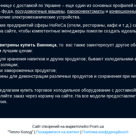
ннице с доставкой по Украине – еще один из основных профилей 
т-фуда,
посудомоечные машины
,
пароконвектоматы
и
конвеционны
прочие электромеханические устройства.
ие предприятий сферы HoReCa (отели, рестораны, кафе и т.д.) 
на сайте, чтобы компетентные менеджеры помогли создать идеаль
витрины купить Винница
, то вас также заинтересует другое о
м лучшим ценам:
для хранения напитков и других продуктов; бывают холодильники-
изоляции;
и замороженных продуктов;
ины для демонстрации различных продуктов и сохранения при ни
едлагаем купить торговое холодильное оборудование с доставкой 
ляйте заказ через корзину на сайте. На все модели предоставляе
тия.
Сайт створений на маркетплейсі
Prom.ua
"Тепло-Холод" |
Поскаржитися на контент
|
Політика конфіденційності