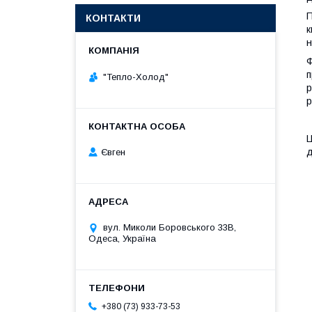
П
КОНТАКТИ
к
н
Ф
п
"Тепло-Холод"
р
р
Ц
д
Євген
вул. Миколи Боровського 33В,
Одеса, Україна
+380 (73) 933-73-53