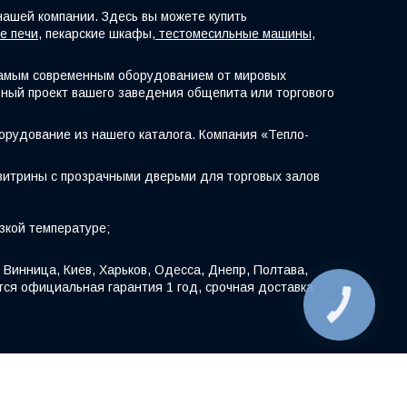
нашей компании. Здесь вы можете купить
е печи
, пекарские шкафы,
тестомесильные машины
,
самым современным оборудованием от мировых
ный проект вашего заведения общепита или торгового
борудование из нашего каталога. Компания «Тепло-
витрины с прозрачными дверьми для торговых залов
зкой температуре;
Винница, Киев, Харьков, Одесса, Днепр, Полтава,
тся официальная гарантия 1 год, срочная доставка
КНОПКА
ЗВ'ЯЗКУ