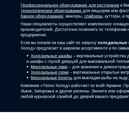
Профессиональное оборудование для ресторанов
в Ви
технологическое оборудование
для пиццерии или фас
барное оборудование,
миксеры,
слайсеры
, куттеры, и 
Наши специалисты осуществляют комплексное оснащен
производителей. Достаточно позвонить по телефонам 
предприятия.
Если вы попали на наш сайт по запросу
холодильные 
Холод» предлагает в широком ассортименте и по самы
Холодильные шкафы
– вертикальные устройства 
и шкафы с глухой дверцей для максимальной тепло
Морозильные лари
– для хранения и демонстраци
Холодильные горки
– вертикальные открытые витр
Морозильные бонеты
для выкладки рыбы на льду;
Компания «Тепло-Холод» работает по всей Украине. Пр
Львов, Запорожье и другие регионы. Звоните или оформ
любой курьерской службой до дверей вашего предприя