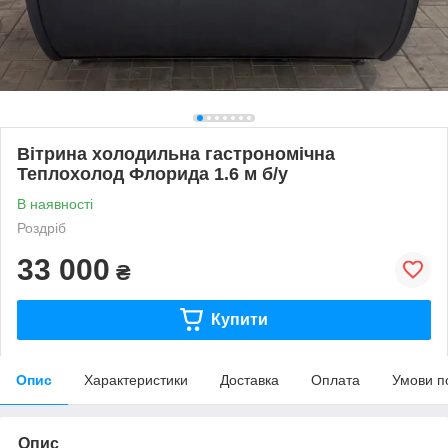
Вітрина холодильна гастрономічна
Теплохолод Флорида 1.6 м б/у
В наявності
Роздріб
33 000
₴
Купити
Опис
Характеристики
Доставка
Оплата
Умови п
Опис