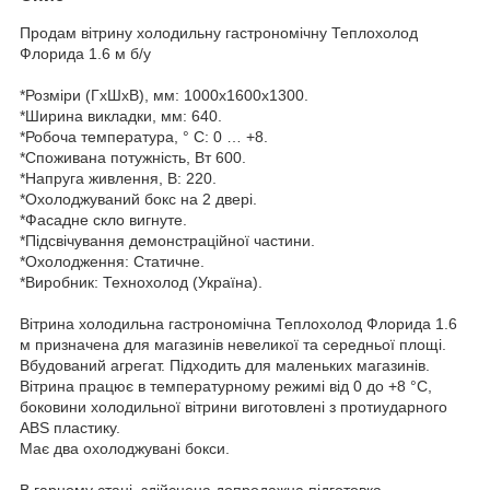
Продам вітрину холодильну гастрономічну Теплохолод
Флорида 1.6 м б/у
*Розміри (ГхШхВ), мм: 1000х1600х1300.
*Ширина викладки, мм: 640.
*Робоча температура, ° С: 0 … +8.
*Споживана потужність, Вт 600.
*Напруга живлення, В: 220.
*Охолоджуваний бокс на 2 двері.
*Фасадне скло вигнуте.
*Підсвічування демонстраційної частини.
*Охолодження: Статичне.
*Виробник: Технохолод (Україна).
Вітрина холодильна гастрономічна Теплохолод Флорида 1.6
м призначена для магазинів невеликої та середньої площі.
Вбудований агрегат. Підходить для маленьких магазинів.
Вітрина працює в температурному режимі від 0 до +8 °C,
боковини холодильної вітрини виготовлені з протиударного
ABS пластику.
Має два охолоджувані бокси.
В гарному стані, здійснена допродажна підготовка,