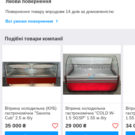
Умови повернення
Повернення товару впродовж 14 днів за домовленістю
Всі умови повернення
Подібні товари компанії
Вітрина холодильна (КУБ)
Вітрина холодильна
Вітр
гастрономічна "Savona
гастрономічна "COLD W-
гаст
Cub" 2.5 м б/у
1.5 SGSP" 1.55 м б/у
1.55
пере
35 000
29 000
34 
₴
₴