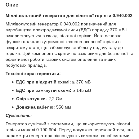
Опис
Міллівольтовий генератор для пілотної горілки 0.940.002
Міллівольтовий генератор 0.940.002 призначений для
виробництва електродвижучої сили (ЕДС) порядку 370 мВ і
використовується в складі пілотної горілки. Його основна
функція полягає в утриманні клапана основної горілки в
відкритому стані, що забезпечує стабільну подачу газу до
горілки. Цей компонент є критично важливим для безпечної та
ефективної роботи газових систем опалення та інших
побутових приладів.
Технічні характеристики:
ЕДС при відкритій схемі:
≥ 370 мВ
ЕДС при замкнутій схемі:
≥ 145 мВ
Опір котушки:
2,2 Ом
Довжина кабелю:
550 мм
Сумісність:
Генератор сумісний з системами, що використовують пілотні
горілки моделі 0.190.604. Перед покупкою переконайтеся, що
параметри генератора відповідають вимогам вашої системи,